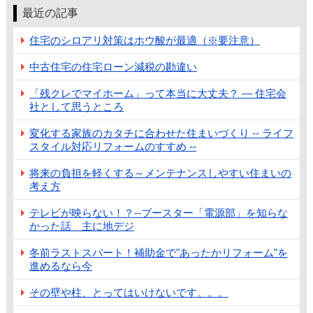
最近の記事
住宅のシロアリ対策はホウ酸が最適（※要注意）
中古住宅の住宅ローン減税の勘違い
「残クレでマイホーム」って本当に大丈夫？ ― 住宅会
社として思うところ
変化する家族のカタチに合わせた住まいづくり -- ライフ
スタイル対応リフォームのすすめ --
将来の負担を軽くする～メンテナンスしやすい住まいの
考え方
テレビが映らない！？--ブースター「電源部」を知らな
かった話 主に地デジ
冬前ラストスパート！補助金で"あったかリフォーム"を
進めるなら今
その壁や柱、とってはいけないです。。。