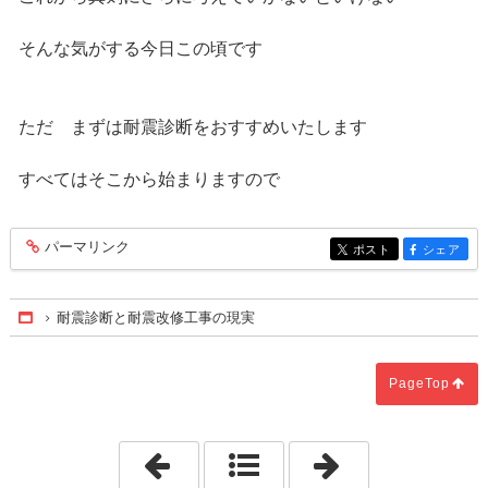
そんな気がする今日この頃です
ただ まずは耐震診断をおすすめいたします
すべてはそこから始まりますので
パーマリンク
entry310
ポスト
シェア
entry310
entry310
耐震診断と耐震改修工事の現実
Home
PageTop
「【重要】液状化分布を確認しましょう
「ブレーカーは