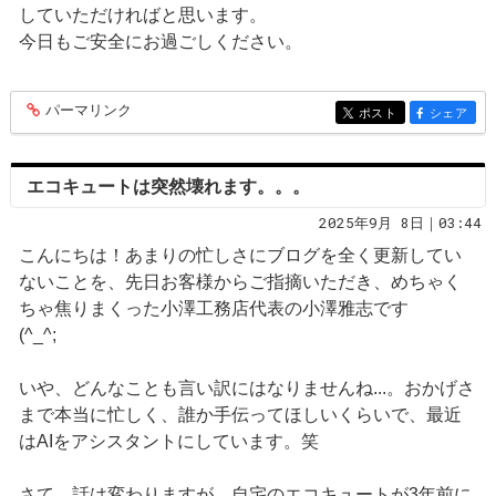
していただければと思います。
今日もご安全にお過ごしください。
パーマリンク
entry400
ポスト
シェア
entry400
entry400
エコキュートは突然壊れます。。。
2025年9月 8日｜03:44
こんにちは！あまりの忙しさにブログを全く更新してい
ないことを、先日お客様からご指摘いただき、めちゃく
ちゃ焦りまくった小澤工務店代表の小澤雅志です
(^_^;
いや、どんなことも言い訳にはなりませんね...。おかげさ
まで本当に忙しく、誰か手伝ってほしいくらいで、最近
はAIをアシスタントにしています。笑
さて、話は変わりますが、自宅のエコキュートが3年前に