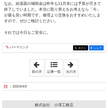
なお、給湯器の補助金は昨年も11月末には予算が尽きて
終了していました。本当に取り替えをお考えなら「今」
が最も良い時期です。修理より交換をおすすめいたしま
すので、ぜひご検討ください。
それでは今日もご安全に。
パーマリンク
entry398
ポスト
シェア
entry398
entry398
「2025年7月」
「2025年10月」
前の月
記事一覧
次の月
2025年9月
Home
株式会社 小澤工務店