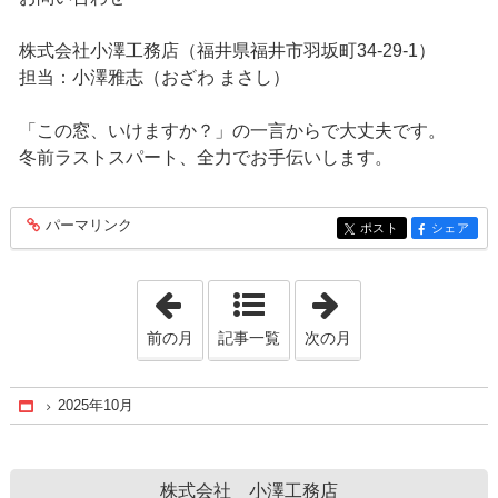
株式会社小澤工務店（福井県福井市羽坂町34-29-1）
担当：小澤雅志（おざわ まさし）
「この窓、いけますか？」の一言からで大丈夫です。
冬前ラストスパート、全力でお手伝いします。
パーマリンク
entry402
ポスト
シェア
entry402
entry402
「2025年9月」
「2025年11月」
前の月
記事一覧
次の月
2025年10月
Home
株式会社 小澤工務店