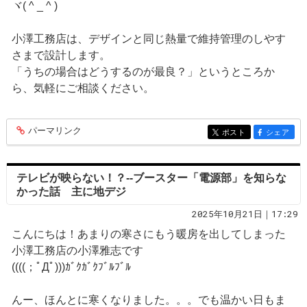
ヾ( ^ _ ^ )
小澤工務店は、デザインと同じ熱量で維持管理のしやす
さまで設計します。
「うちの場合はどうするのが最良？」というところか
ら、気軽にご相談ください。
パーマリンク
entry406
ポスト
シェア
entry406
entry406
テレビが映らない！？--ブースター「電源部」を知らな
かった話 主に地デジ
2025年10月21日｜17:29
こんにちは！あまりの寒さにもう暖房を出してしまった
小澤工務店の小澤雅志です
((((；ﾟДﾟ)))ｶﾞｸｶﾞｸﾌﾞﾙﾌﾞﾙ
んー、ほんとに寒くなりました。。。でも温かい日もま