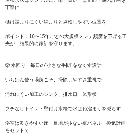
屋根形状はシンプルに。雨仕舞い・雪止め・樋の計画を
丁寧に
樋は詰まりにくい納まりと点検しやすい位置を
ポイント：10〜15年ごとの大規模メンテ頻度を下げる工
夫が、結果的に家計を守ります。
② 水回り：毎日の"小さな手間"をなくす設計
いちばん使う場所こそ、掃除しやすさ重視で。
汚れにくい加工のシンク、排水口一体形状
フチなしトイレ・壁付け水栓で水はね溜まりを減らす
浴室は乾きやすい床・目地が少ない壁パネル・換気計画
をセットで