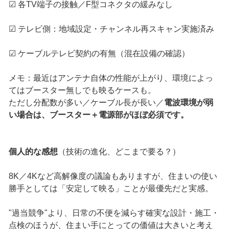
☑ 各TV端子の接触／F型コネクタの緩みなし
☑ テレビ側：地域設定・チャンネル再スキャン実施済み
☑ ケーブルテレビ契約の有無（混在設備の確認）
メモ：最近はアンテナ自体の性能が上がり、環境によっ
てはブースター無しでも映るケースも。
ただし分配数が多い／ケーブル長が長い／
電波環境が弱
い場合は、ブースター＋電源部がほぼ必須です。
個人的な感想
（技術の進化、どこまで要る？）
8K／4Kなど高解像度の議論もありますが、住まいの使い
勝手としては「安定して映る」ことが最優先だと実感。
"過当競争"より、日常の不便を減らす確実な設計・施工・
点検のほうが、住まい手にとっての価値は大きいと考え