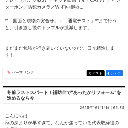
テレビ（地デジ/BS）／ネット回線（光・CATV）／イン
ターホン／防犯カメラ／Wi-Fi中継器...
**「図面と現物の突合せ」＋「通電テスト」**まで行う
と、引き渡し後のトラブルが激減します。
まだまだ勉強が行き届いていないので、日々精進しま
す！
パーマリンク
entry404
ポスト
シェア
entry404
entry404
冬前ラストスパート！補助金で"あったかリフォーム"を
進めるなら今
2025年10月14日｜05:35
こんにちは！
秋の深まりが早すぎて、なんか焦っている代表取締役の