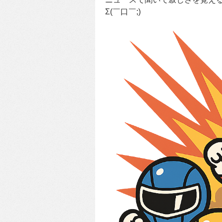
Σ(￣口￣;)