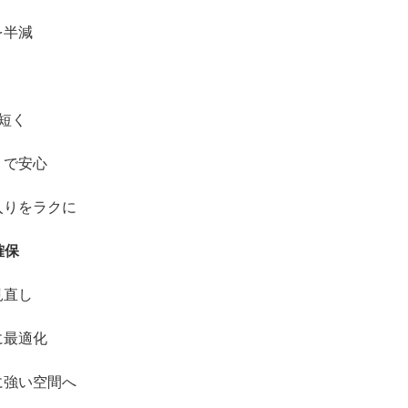
を半減
短く
りで安心
入りをラクに
確保
見直し
に最適化
に強い空間へ