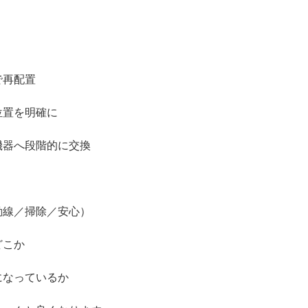
で再配置
位置を明確に
機器へ段階的に交換
動線／掃除／安心）
どこか
になっているか