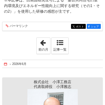
※本記事は、田島昌樹先生らによる「築古共同住宅の室
内環境及びエネルギー性能向上に関する研究（その1・そ
の2）」を使用した研修の感想が主です。
パーマリンク
entry422
ポスト
シェア
entry422
entry422
「2026年5月」
前の月
記事一覧
2026年6月
Home
株式会社 小澤工務店
代表取締役 小澤雅志