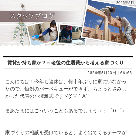
2026年5月
賃貸か持ち家か？～老後の住居費から考える家づくり
2026年5月13日｜06:08
こんにちは！今年も連休は、何十年ぶりに家にいなかっ
たので、恒例のバーベキューができず、ちょっとさみし
かった代表の小澤雅志ですヾ(;´▽｀A``
まあたまにはこういうこともあるでしょう（；゜０゜）
家づくりの相談を受けていると、よく出てくるテーマが