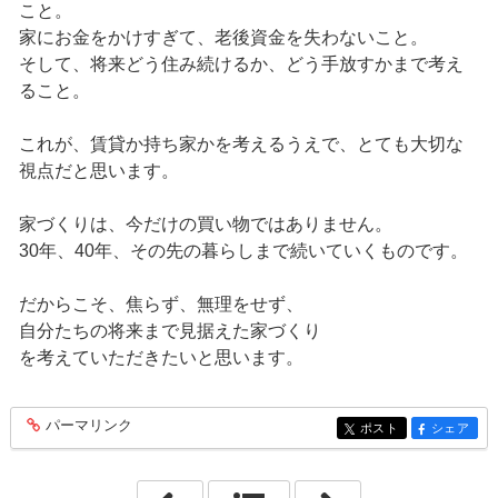
こと。
家にお金をかけすぎて、老後資金を失わないこと。
そして、将来どう住み続けるか、どう手放すかまで考え
ること。
これが、賃貸か持ち家かを考えるうえで、とても大切な
視点だと思います。
家づくりは、今だけの買い物ではありません。
30年、40年、その先の暮らしまで続いていくものです。
だからこそ、焦らず、無理をせず、
自分たちの将来まで見据えた家づくり
を考えていただきたいと思います。
パーマリンク
entry415
ポスト
シェア
entry415
entry415
「2026年4月」
「2026年6月」