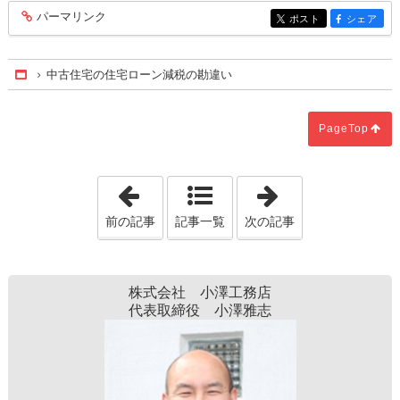
パーマリンク
entry409
ポスト
シェア
entry409
entry409
中古住宅の住宅ローン減税の勘違い
Home
PageTop
「「残クレでマイホーム」って本当に大丈
「住宅のシロア
前の記事
記事一覧
次の記事
株式会社 小澤工務店
代表取締役 小澤雅志