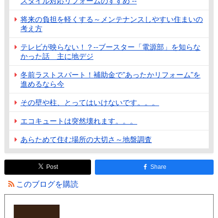
スタイル対応リフォームのすすめ --
将来の負担を軽くする～メンテナンスしやすい住まいの
考え方
テレビが映らない！？--ブースター「電源部」を知らな
かった話 主に地デジ
冬前ラストスパート！補助金で"あったかリフォーム"を
進めるなら今
その壁や柱、とってはいけないです。。。
エコキュートは突然壊れます。。。
あらためて住む場所の大切さ～地盤調査
Post
Share
このブログを購読