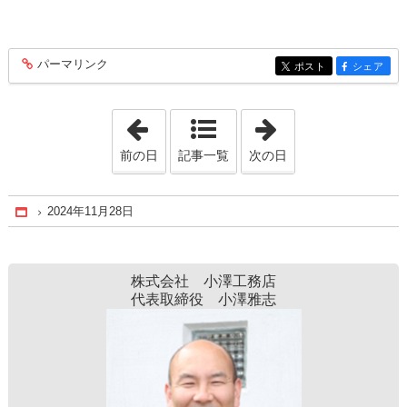
パーマリンク
entry363
ポスト
シェア
entry363
entry363
「2024年11月20日」
「2024年11月30
前の日
記事一覧
次の日
2024年11月28日
Home
株式会社 小澤工務店
代表取締役 小澤雅志