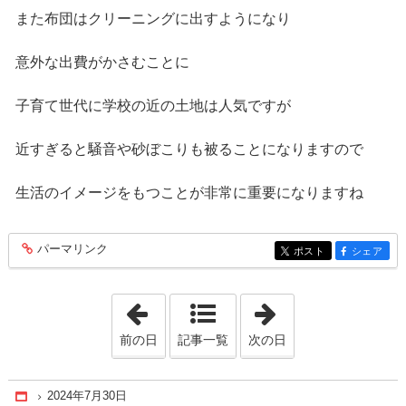
また布団はクリーニングに出すようになり
意外な出費がかさむことに
子育て世代に学校の近の土地は人気ですが
近すぎると騒音や砂ぼこりも被ることになりますので
生活のイメージをもつことが非常に重要になりますね
パーマリンク
entry337
ポスト
シェア
entry337
entry337
「2024年7月23日」
「2024年8月 6日
前の日
記事一覧
次の日
2024年7月30日
Home