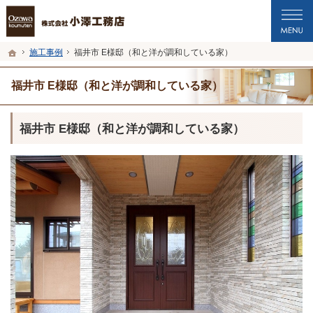
プロの目線からご提案。福井市・鯖江市・坂井市の注文住宅・新築戸建てを手がけ
福井市・鯖江市・坂井市の新築・注文住宅・新築戸建てを手がける工務店なら小澤
ホーム
施工事例
福井市 E様邸（和と洋が調和している家）
福井市 E様邸（和と洋が調和している家）
福井市 E様邸（和と洋が調和している家）