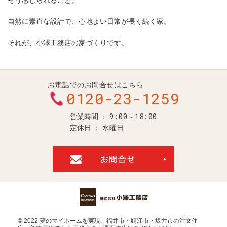
自然に素直な設計で、心地よい日常が長く続く家。
それが、小澤工務店の家づくりです。
お電話でのお問合せはこちら
0120-23-1259
9:00～18:00
営業時間
定休日
水曜日
お問合せ・ご
© 2022 夢のマイホームを実現、
福井市・鯖江市・坂井市の注文住