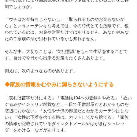
挙率の低下により凶悪犯罪が増加かつ多様化していることをご存
知でしょうか。
「ウチはお金持ちじゃないし」「取られるものやお金もないか
ら」というノーテンキな考えでは、今の時代とても危険です。狙
われているのは、お金や財宝だけではありません。あなたやあな
たのご家族の命が狙われているかも知れません。
そんな中、大切なことは、"防犯意識"をもって生活をすることで
す。自分で今日から出来る対策もたくさんあります。
例えば、次のようなものがあります。
◆家族の情報をむやみに漏らさないようにする
「表札は苗字だけにする」「電話帳104への登録をやめる」「ぬい
ぐるみやインテリア雑貨など、一目で子供部屋だとわかるものを
窓辺におかない」「女性や子供の部屋だとわかるカーテンはしな
い」「女性の下着を捨てる時は、カットしてから捨てる」「家族
の情報が記載されているダイレクトメールやはがきはシュレッ
ダーをかける」などがあります。