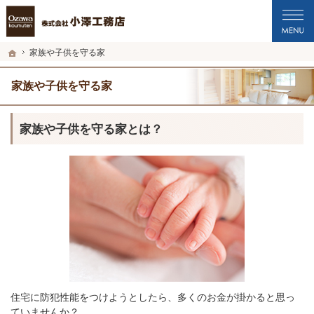
プロの目線からご提案。福井市・鯖江市・坂井市の注文住宅・新築戸建てを手がけ
福井市・鯖江市・坂井市の新築・注文住宅・新築戸建てを手がける工務店なら小澤
ホーム
家族や子供を守る家
家族や子供を守る家
家族や子供を守る家とは？
住宅に防犯性能をつけようとしたら、多くのお金が掛かると思っ
ていませんか？