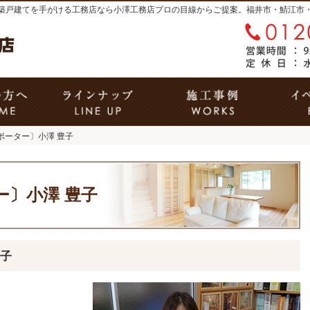
築戸建てを手がける工務店なら小澤工務店
はじめての方へ
商品ラインナップ
施工
ポーター〕小澤 豊子
ー〕小澤 豊子
豊子