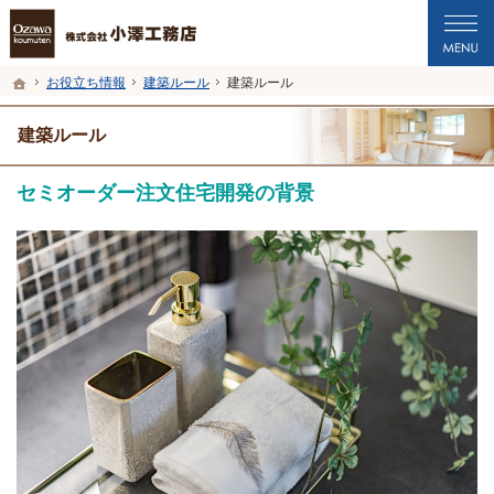
プロの目線からご提案。福井市・鯖江市・坂井市の注文住宅・新築戸建てを手がけ
福井市・鯖江市・坂井市の新築・注文住宅・新築戸建てを手がける工務店なら小澤
ホーム
お役立ち情報
建築ルール
建築ルール
建築ルール
セミオーダー注文住宅開発の背景