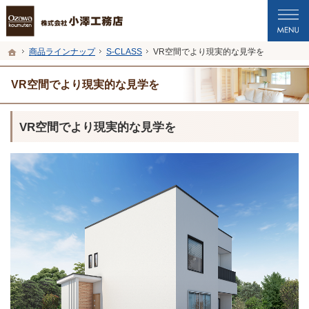
プロの目線からご提案。福井市・鯖江市・坂井市の注文住宅・新築戸建てを手がけ
福井市・鯖江市・坂井市の新築・注文住宅・新築戸建てを手がける工務店なら小澤
ホーム
商品ラインナップ
S-CLASS
VR空間でより現実的な見学を
VR空間でより現実的な見学を
VR空間でより現実的な見学を