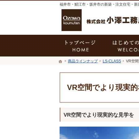
福井市・鯖江市・坂井市の新築・注文住宅・新
ホーム
ホーム
商品ラインナップ
LS-CLASS
VR空
VR空間でより現実
VR空間でより現実的な見学を