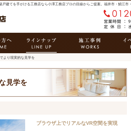
築戸建てを手がける工務店なら小澤工務店
はじめての方へ
商品ラインナップ
施工
間でより現実的な見学を
的な見学を
ブラウザ上でリアルなVR空間を実現