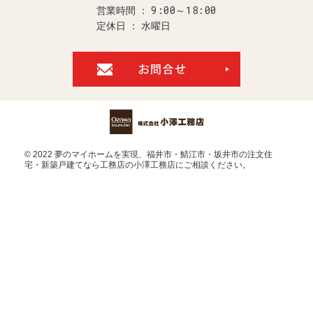
9:00～18:00
営業時間
定休日
水曜日
お問合せ・ご
© 2022 夢のマイホームを実現、
福井市・鯖江市・坂井市の注文住
宅・新築戸建てなら工務店の小澤工務店
にご相談ください。