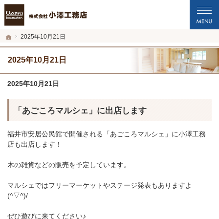
プロの目線からご提案。福井市・鯖江市・坂井市の注文住宅・新築戸建てを手がけ
福井市・鯖江市・坂井市の新築・注文住宅・新築戸建てを手がける工務店なら小澤
ホーム
2025年10月21日
2025年10月21日
2025年10月21日
「あごころマルシェ」に出店します
福井市安居公民館で開催される「あごころマルシェ」に小澤工務
店も出店します！
木の雑貨などの販売を予定しています。
マルシェではフリーマーケットやステージ発表もありますよ
(^▽^)/
ぜひ遊びに来てください♪