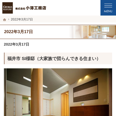
プロの目線からご提案。福井市・鯖江市・坂井市の注文住宅・新築戸建てを手がけ
福井市・鯖江市・坂井市の新築・注文住宅・新築戸建てを手がける工務店なら小澤
ホーム
2022年3月17日
2022年3月17日
2022年3月17日
福井市 SI様邸（大家族で団らんできる住まい）